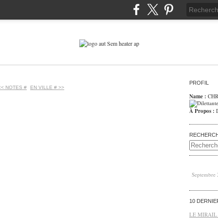
PROFIL
<< NOTES #
EN VILLE # >>
Name :
CHR
À Propos :
RECHERC
Septembre
10 DERNI
LE MIRAIL