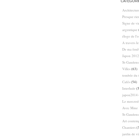
CATÉGORI
Architectur
Presque ri
Signe de vi
argentique
éloge de l'
A travers l
De ma fenê
Japon 2012
St-Gaudens
Villes
(63)
tombée du t
Cafés
(54)
Interlude
(5
japon2014
Le mercredi
Avec Mme 
St-Gaudens
Art contem
Chantiers
(
jardin de vi