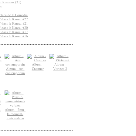
de Boussens (31)
er
Place de la Comédie
 dans le Kansai #22
 dans le Kansai #21
 dans le Kansai #20
 dans le Kansai #17
 dans le Kansai #16
Album -
Album -
Album - Art-
Chantier
Vitrines-2
contemporain
-
S
Album - Pour-
le-moment-
tout-va-bien