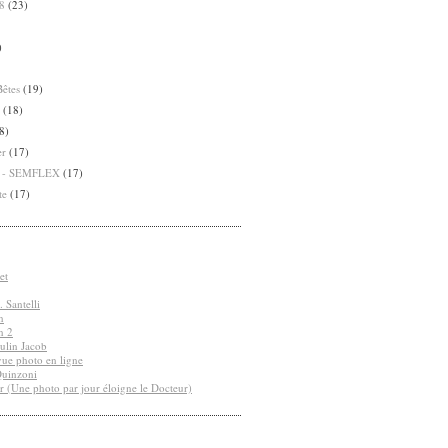
8
(23)
)
Bêtes
(19)
(18)
8)
er
(17)
8 - SEMFLEX
(17)
te
(17)
et
 Santelli
n
n 2
ulin Jacob
vue photo en ligne
Quinzoni
r (Une photo par jour éloigne le Docteur)