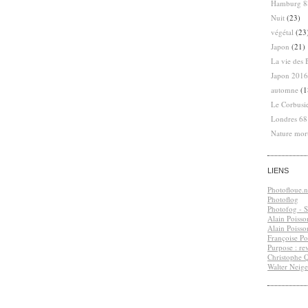
Hamburg 8
Nuit
(23)
végétal
(23
Japon
(21)
La vie des 
Japon 2016
automne
(1
Le Corbusi
Londres 6
Nature mor
LIENS
Photofloue.n
Photoflog
Photofog - S.
Alain Poisso
Alain Poisso
Françoise Po
Purpose : re
Christophe 
Walter Neige