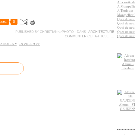
A la sortie 
A Montpelli
A Toulouse
Montpellier 
Quoi de neuf
post
0
Quoi de neuf
Quoi de neuf
Quoi de neuf
PUBLISHED BY CHRISTIAN•L•PHOTO
-
DANS
ARCHITECTURE
Quoi de neuf
COMMENTER CET ARTICLE
…
<< NOTES #
EN VILLE # >>
Album -
Interlude
Album - ST
GAUDEN