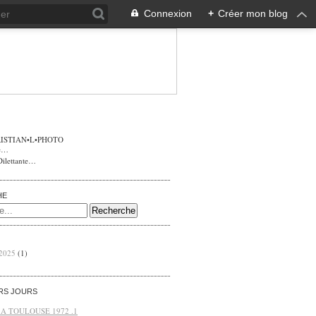
Connexion
+
Créer mon blog
ISTIAN•L•PHOTO
Dilettante…
HE
 2025
(1)
ERS JOURS
 A TOULOUSE 1972 .1