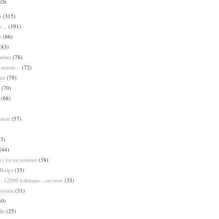
ES
e
(315)
en…
(191)
e
(86)
(83)
ombre
(78)
e miroir…
(72)
tre
(70)
(70)
(68)
iroir
(57)
3)
(44)
 c'est en couleur
(38)
Holga
(35)
 : 12000 habitants…environ
(33)
porain
(31)
30)
lle
(25)