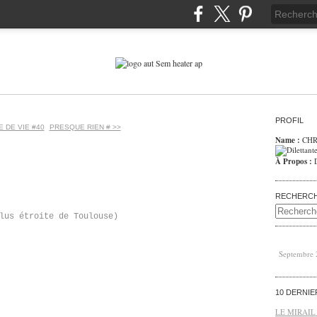
PROFIL
E DE VIE #40
PRESQUE RIEN # >>
Name :
CHR
À Propos :
RECHERC
lus étroite de Toulouse)
Septembre
10 DERNI
LE MIRAIL