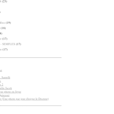
8
(23)
)
Bêtes
(19)
(18)
8)
er
(17)
8 - SEMFLEX
(17)
te
(17)
et
 Santelli
n
n 2
ulin Jacob
vue photo en ligne
Quinzoni
r (Une photo par jour éloigne le Docteur)