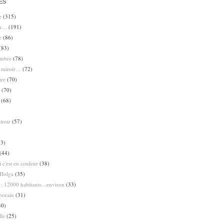
ES
e
(315)
en…
(191)
e
(86)
(83)
ombre
(78)
e miroir…
(72)
tre
(70)
(70)
(68)
iroir
(57)
3)
(44)
 c'est en couleur
(38)
Holga
(35)
 : 12000 habitants…environ
(33)
porain
(31)
30)
lle
(25)