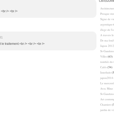
CATÉGORI
Architectur
> <br /> <br />
Presque ri
Signe de vi
argentique
éloge de l'
A travers l
31
De ma fenê
le traitement.<br /> <br /> <br />
Japon 2012
St-Gaudens
Villes
(63)
tombée du t
Cafés
(54)
Interlude
(5
japon2014
Le mercredi
Avec Mme 
St-Gaudens
Art contem
Chantiers
(
jardin de vi