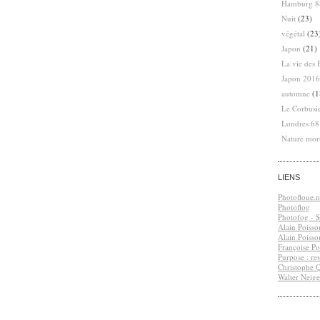
Hamburg 8
Nuit
(23)
végétal
(23
Japon
(21)
La vie des 
Japon 2016
automne
(1
Le Corbusi
Londres 6
Nature mor
LIENS
Photofloue.n
Photoflog
Photofog - S.
Alain Poisso
Alain Poisso
Françoise Po
Purpose : re
Christophe 
Walter Neige