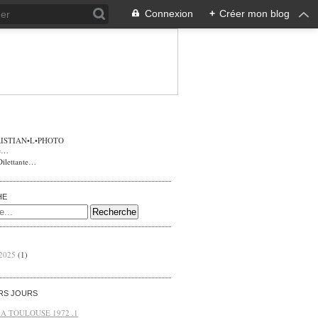
Connexion
+
Créer mon blog
ISTIAN•L•PHOTO
Dilettante…
HE
 2025
(1)
ERS JOURS
 A TOULOUSE 1972 .1