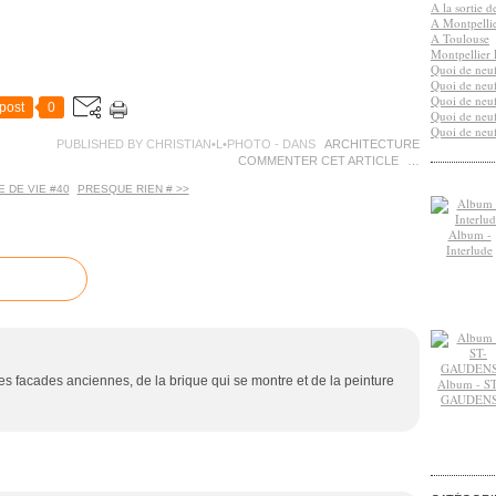
A la sortie 
A Montpelli
A Toulouse
Montpellier 
Quoi de neuf
Quoi de neuf
Quoi de neuf
post
0
Quoi de neuf
Quoi de neuf
PUBLISHED BY CHRISTIAN•L•PHOTO
-
DANS
ARCHITECTURE
COMMENTER CET ARTICLE
…
E DE VIE #40
PRESQUE RIEN # >>
Album -
Interlude
es facades anciennes, de la brique qui se montre et de la peinture
Album - ST
GAUDEN