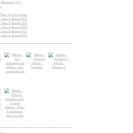
de Boussens (31)
er
Place de la Comédie
 dans le Kansai #22
 dans le Kansai #21
 dans le Kansai #20
 dans le Kansai #17
 dans le Kansai #16
Album -
Album -
Album - Art-
Chantier
Vitrines-2
contemporain
-
S
Album - Pour-
le-moment-
tout-va-bien