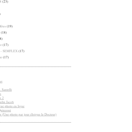
8
(23)
)
Bêtes
(19)
(18)
8)
er
(17)
8 - SEMFLEX
(17)
te
(17)
et
 Santelli
n
n 2
ulin Jacob
vue photo en ligne
Quinzoni
r (Une photo par jour éloigne le Docteur)