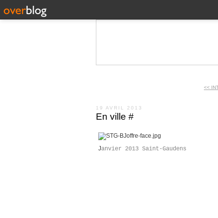
<< IN
19 AVRIL 2013
En ville #
J
anvier 2013 Saint-Gaudens