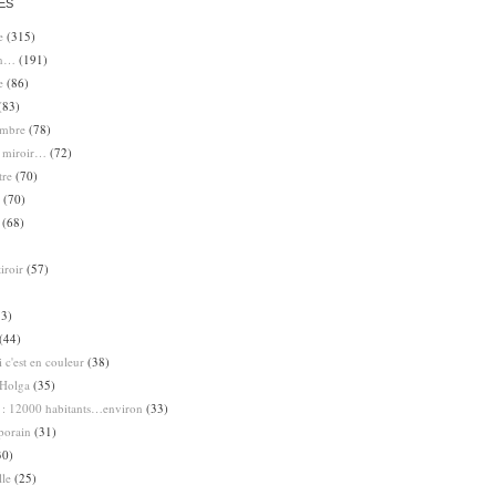
ES
e
(315)
en…
(191)
e
(86)
(83)
ombre
(78)
e miroir…
(72)
tre
(70)
(70)
(68)
iroir
(57)
3)
(44)
 c'est en couleur
(38)
Holga
(35)
 : 12000 habitants…environ
(33)
porain
(31)
30)
lle
(25)