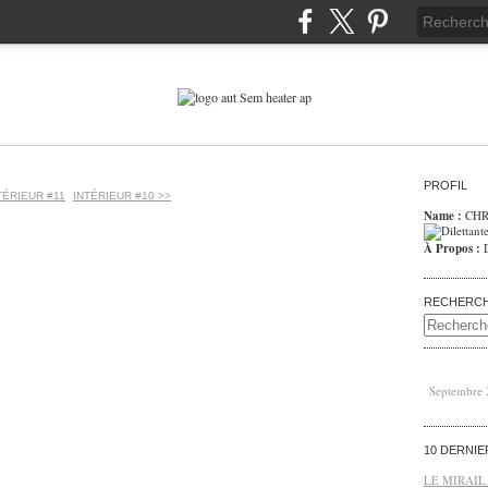
PROFIL
TÉRIEUR #11
INTÉRIEUR #10 >>
Name :
CHR
À Propos :
RECHERC
Septembre
10 DERNI
LE MIRAIL