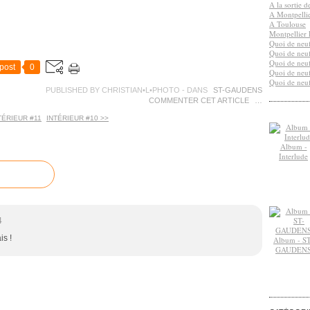
A la sortie 
A Montpelli
A Toulouse
Montpellier 
Quoi de neuf
Quoi de neuf
Quoi de neuf
post
0
Quoi de neuf
Quoi de neuf
PUBLISHED BY CHRISTIAN•L•PHOTO
-
DANS
ST-GAUDENS
COMMENTER CET ARTICLE
…
TÉRIEUR #11
INTÉRIEUR #10 >>
Album -
Interlude
4
s !
Album - ST
GAUDEN