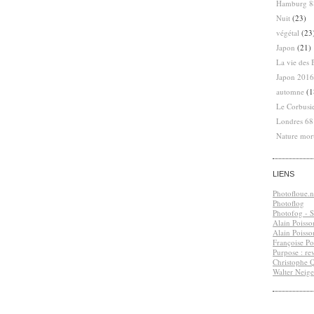
Hamburg 8
Nuit
(23)
végétal
(23
Japon
(21)
La vie des 
Japon 2016
automne
(1
Le Corbusi
Londres 6
Nature mor
LIENS
Photofloue.n
Photoflog
Photofog - S.
Alain Poisso
Alain Poisso
Françoise Po
Purpose : re
Christophe 
Walter Neige