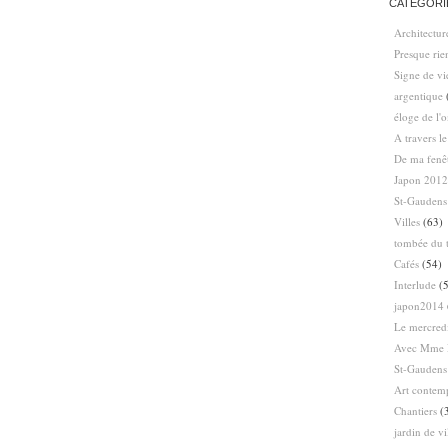
CATÉGORI
Architectur
Presque ri
Signe de vi
argentique
éloge de l'
A travers l
De ma fenê
Japon 2012
St-Gaudens
Villes
(63)
tombée du t
Cafés
(54)
Interlude
(5
japon2014
Le mercredi
Avec Mme 
St-Gaudens
Art contem
Chantiers
(
jardin de vi