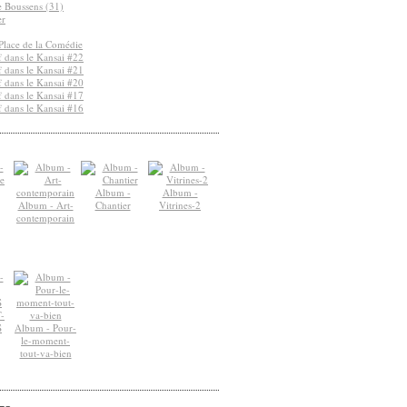
de Boussens (31)
er
Place de la Comédie
 dans le Kansai #22
 dans le Kansai #21
 dans le Kansai #20
 dans le Kansai #17
 dans le Kansai #16
Album -
Album -
Album - Art-
Chantier
Vitrines-2
contemporain
-
S
Album - Pour-
le-moment-
tout-va-bien