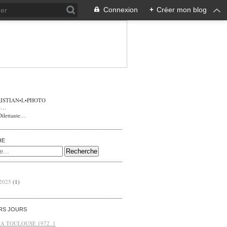
Connexion
+
Créer mon blog
ISTIAN•L•PHOTO
Dilettante…
HE
 2025
(1)
ERS JOURS
 A TOULOUSE 1972 .1