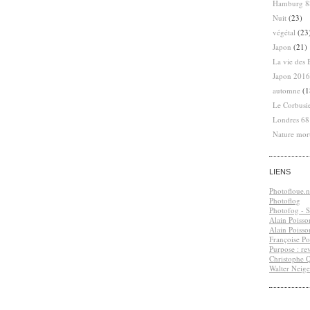
Hamburg 8
Nuit
(23)
végétal
(23
Japon
(21)
La vie des 
Japon 2016
automne
(1
Le Corbusi
Londres 6
Nature mor
LIENS
Photofloue.n
Photoflog
Photofog - S.
Alain Poisso
Alain Poisso
Françoise Po
Purpose : re
Christophe 
Walter Neige