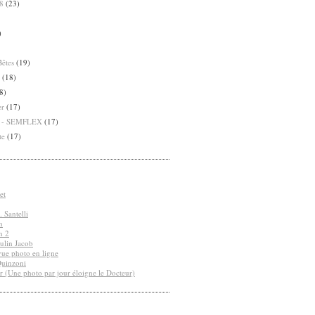
8
(23)
)
Bêtes
(19)
(18)
8)
er
(17)
8 - SEMFLEX
(17)
te
(17)
et
 Santelli
n
n 2
ulin Jacob
vue photo en ligne
Quinzoni
r (Une photo par jour éloigne le Docteur)