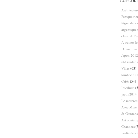
CATÉGORI
Architectur
Presque ri
Signe de vi
argentique
éloge de l'
A travers l
De ma fenê
Japon 2012
St-Gaudens
Villes
(63)
tombée du t
Cafés
(54)
Interlude
(5
japon2014
Le mercredi
Avec Mme 
St-Gaudens
Art contem
Chantiers
(
jardin de vi