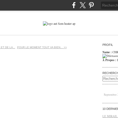
PROFIL
ET DE LA...
POUR LE MOMENT TOUT VA BIEN… >>
Name :
CHR
À Propos :
RECHERC
Septembre
10 DERNI
LE MIRAIL