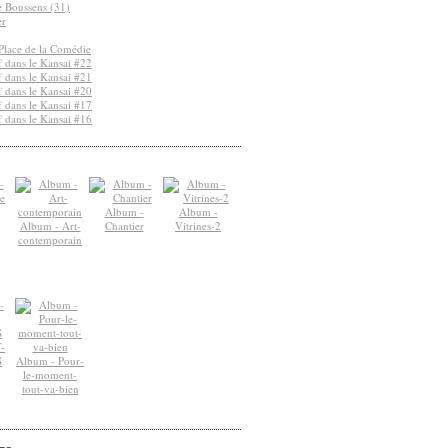
de Boussens (31)
er
Place de la Comédie
 dans le Kansai #22
 dans le Kansai #21
 dans le Kansai #20
 dans le Kansai #17
 dans le Kansai #16
Album -
Album -
Album - Art-
Chantier
Vitrines-2
contemporain
-
S
Album - Pour-
le-moment-
tout-va-bien