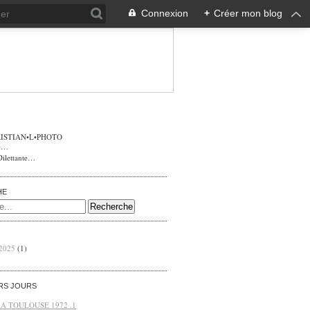
Connexion
+
Créer mon blog
ISTIAN•L•PHOTO
Dilettante…
HE
 2025
(1)
ERS JOURS
 A TOULOUSE 1972 .1