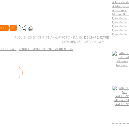
A la sortie 
A Montpelli
A Toulouse
Montpellier 
Quoi de neuf
Quoi de neuf
Quoi de neuf
post
0
Quoi de neuf
Quoi de neuf
PUBLISHED BY CHRISTIAN•L•PHOTO
-
DANS
DE MA FENÊTRE
COMMENTER CET ARTICLE
…
ET DE LA...
POUR LE MOMENT TOUT VA BIEN… >>
Album -
Interlude
Album - ST
GAUDEN