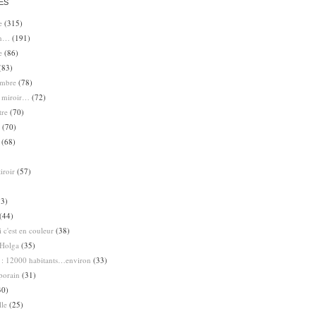
ES
e
(315)
en…
(191)
e
(86)
(83)
ombre
(78)
e miroir…
(72)
tre
(70)
(70)
(68)
iroir
(57)
3)
(44)
 c'est en couleur
(38)
Holga
(35)
 : 12000 habitants…environ
(33)
porain
(31)
30)
lle
(25)