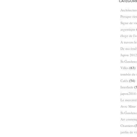
CATÉGORI
Architectur
Presque ri
Signe de vi
argentique
éloge de l'
A travers l
De ma fenê
Japon 2012
St-Gaudens
Villes
(63)
tombée du t
Cafés
(54)
Interlude
(5
japon2014
Le mercredi
Avec Mme 
St-Gaudens
Art contem
Chantiers
(
jardin de vi