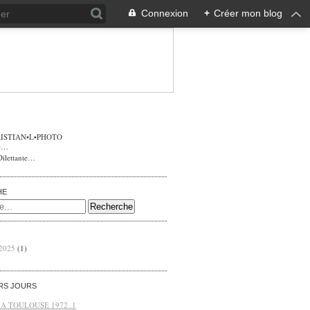
Connexion
+
Créer mon blog
ISTIAN•L•PHOTO
Dilettante…
HE
 2025
(1)
ERS JOURS
 A TOULOUSE 1972 .1