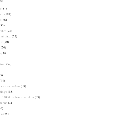
ES
e
(315)
en…
(191)
e
(86)
(83)
ombre
(78)
e miroir…
(72)
tre
(70)
(70)
(68)
iroir
(57)
3)
(44)
 c'est en couleur
(38)
Holga
(35)
 : 12000 habitants…environ
(33)
porain
(31)
30)
lle
(25)