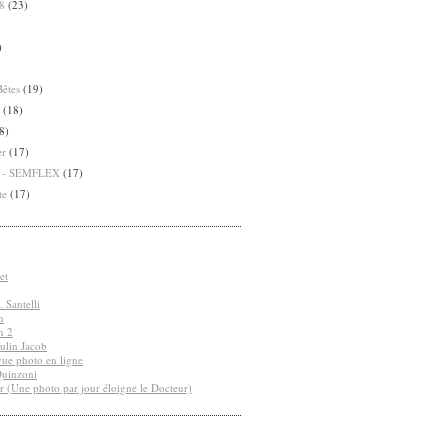
8
(23)
)
Bêtes
(19)
(18)
8)
er
(17)
8 - SEMFLEX
(17)
te
(17)
et
 Santelli
n
n 2
ulin Jacob
vue photo en ligne
Quinzoni
r (Une photo par jour éloigne le Docteur)