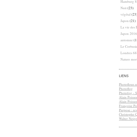
Hamburg 8
Nuit
(23)
végétal
(23
Japon
(21)
La vie des 
Japon 2016
automne
(1
Le Corbusi
Londres 6
Nature mor
LIENS
Photofloue.n
Photoflog
Photofog - S.
Alain Poisso
Alain Poisso
Françoise Po
Purpose : re
Christophe 
Walter Neige