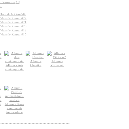
de Boussens (31)
er
Place de la Comédie
 dans le Kansai #22
 dans le Kansai #21
 dans le Kansai #20
 dans le Kansai #17
 dans le Kansai #16
Album -
Album -
Album - Art-
Chantier
Vitrines-2
contemporain
-
S
Album - Pour-
le-moment-
tout-va-bien