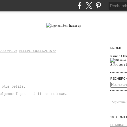
PROFIL
 JOURNAL J7
BERLINER JOURNAL J5 >>
Name :
CHR
À Propos :
RECHERC
s plus petits.
ulgomme façon dentelle de Potsdam…
Septembre
10 DERNI
LE MIRAIL