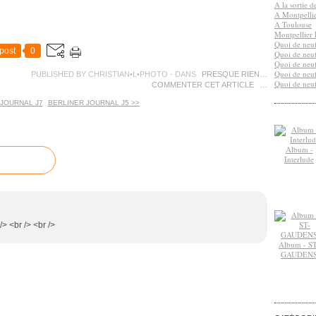
A la sortie 
A Montpelli
A Toulouse
Montpellier 
Quoi de neuf
post
0
Quoi de neuf
Quoi de neuf
Quoi de neuf
PUBLISHED BY CHRISTIAN•L•PHOTO
-
DANS
PRESQUE RIEN…
Quoi de neuf
COMMENTER CET ARTICLE
…
 JOURNAL J7
BERLINER JOURNAL J5 >>
Album -
Interlude
 /> <br /> <br />
Album - ST
GAUDEN