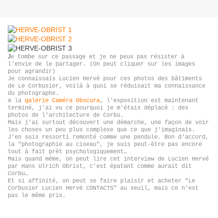
J
e tombe sur ce passage et je ne peux pas résister à
l'envie de le partager. (On peut cliquer sur les images
pour agrandir)
Je connaissais Lucien Hervé pour ces photos des bâtiments
de Le Corbusier, voilà à quoi se réduisait ma connaissance
du photographe.
A la
galerie Caméra Obscura
, l'exposition est maintenant
terminé, j'ai vu ce pourquoi je m'étais déplacé : des
photos de l'architecture de Corbu.
Mais j'ai surtout découvert une démarche, une façon de voir
les choses un peu plus complexe que ce que j'imaginais.
J'en suis ressorti remonté comme une pendule. Bon d'accord,
la "photographie au ciseau", je suis peut-être pas encore
tout à fait prêt psychologiquement…
Mais quand même, on peut lire cet interview de Lucien Hervé
par Hans Ulrich Obrist, c'est épatant comme aurait dit
Corbu…
Et si affinité, on peut se faire plaisir et acheter "Le
Corbusier Lucien Hervé CONTACTS" au seuil, mais ce n'est
pas le même prix.