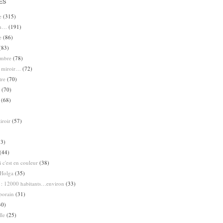
ES
e
(315)
en…
(191)
e
(86)
(83)
ombre
(78)
e miroir…
(72)
tre
(70)
(70)
(68)
iroir
(57)
3)
(44)
 c'est en couleur
(38)
Holga
(35)
 : 12000 habitants…environ
(33)
porain
(31)
30)
lle
(25)