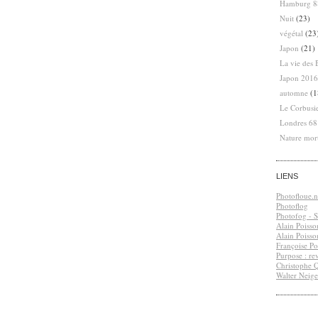
Hamburg 8
Nuit
(23)
végétal
(23
Japon
(21)
La vie des 
Japon 2016
automne
(1
Le Corbusi
Londres 6
Nature mor
LIENS
Photofloue.n
Photoflog
Photofog - S.
Alain Poisso
Alain Poisso
Françoise Po
Purpose : re
Christophe 
Walter Neige