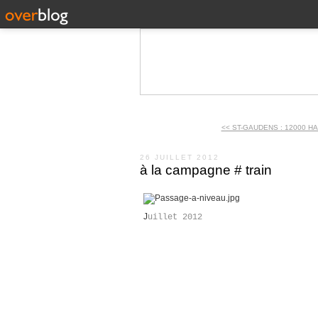
<< ST-GAUDENS : 12000 HA
26 JUILLET 2012
à la campagne # train
J
uillet 2012