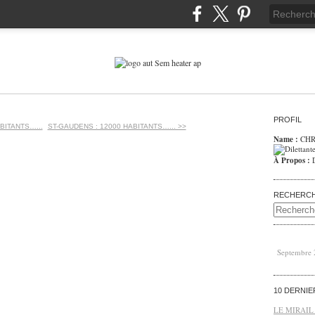
PROFIL
BITANTS…...
ST-GAUDENS : 12000 HABITANTS…... >>
Name :
CHR
À Propos :
RECHERC
Septembre
10 DERNI
LE MIRAIL