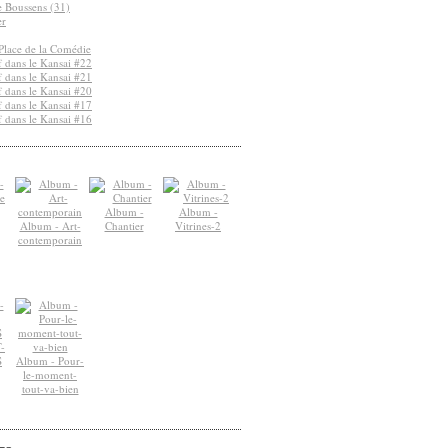
de Boussens (31)
er
Place de la Comédie
 dans le Kansai #22
 dans le Kansai #21
 dans le Kansai #20
 dans le Kansai #17
 dans le Kansai #16
Album -
Album -
Album - Art-
Chantier
Vitrines-2
contemporain
-
S
Album - Pour-
le-moment-
tout-va-bien