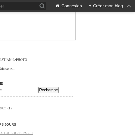
Connexion
+
Créer mon blog
ISTIAN•L•PHOTO
Dilettante…
HE
 2025
(1)
ERS JOURS
 A TOULOUSE 1972 .1