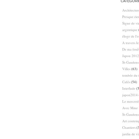
CATÉGORI
Architectur
Presque ri
Signe de vi
argentique
éloge de l'
A travers l
De ma fenê
Japon 2012
St-Gaudens
Villes
(63)
tombée du t
Cafés
(54)
Interlude
(5
japon2014
Le mercredi
Avec Mme 
St-Gaudens
Art contem
Chantiers
(
jardin de vi