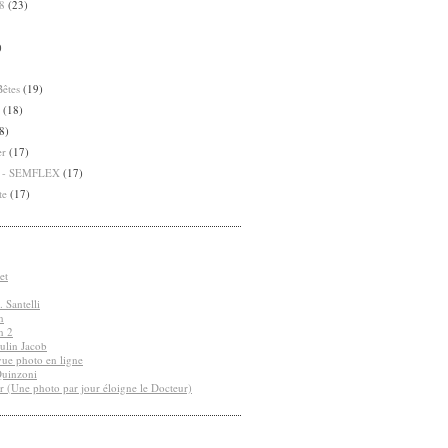
8
(23)
)
Bêtes
(19)
(18)
8)
er
(17)
8 - SEMFLEX
(17)
te
(17)
et
 Santelli
n
n 2
ulin Jacob
vue photo en ligne
Quinzoni
r (Une photo par jour éloigne le Docteur)