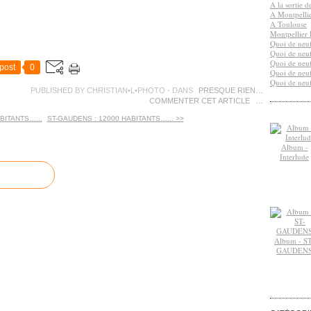
A la sortie 
A Montpelli
A Toulouse
Montpellier 
Quoi de neuf
Quoi de neuf
Quoi de neuf
post
0
Quoi de neuf
Quoi de neuf
PUBLISHED BY CHRISTIAN•L•PHOTO
-
DANS
PRESQUE RIEN…
COMMENTER CET ARTICLE
…
BITANTS…...
ST-GAUDENS : 12000 HABITANTS…... >>
Album -
Interlude
Album - ST
GAUDEN