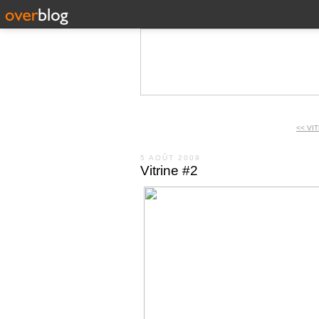
<< VI
5 AOÛT 2009
Vitrine #2