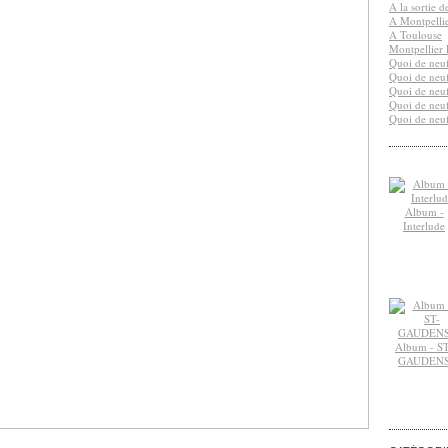
A la sortie 
A Montpelli
A Toulouse
Montpellier 
Quoi de neuf
Quoi de neuf
Quoi de neuf
Quoi de neuf
Quoi de neuf
Album -
Interlude
Album - ST
GAUDEN