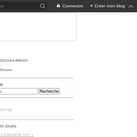
Connexion
+
Créer mon blog
ISTIAN•L•PHOTO
Dilettante…
HE
 2025
(1)
ERS JOURS
 A TOULOUSE 1972 .1