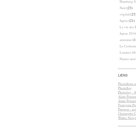
Hamburg 8
Nuit
(23)
végétal
(23
Japon
(21)
La vie des 
Japon 2016
automne
(1
Le Corbusi
Londres 6
Nature mor
LIENS
Photofloue.n
Photoflog
Photofog - S.
Alain Poisso
Alain Poisso
Françoise Po
Purpose : re
Christophe 
Walter Neige