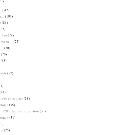
ES
e
(315)
en…
(191)
e
(86)
(83)
ombre
(78)
e miroir…
(72)
tre
(70)
(70)
(68)
iroir
(57)
3)
(44)
 c'est en couleur
(38)
Holga
(35)
 : 12000 habitants…environ
(33)
porain
(31)
30)
lle
(25)