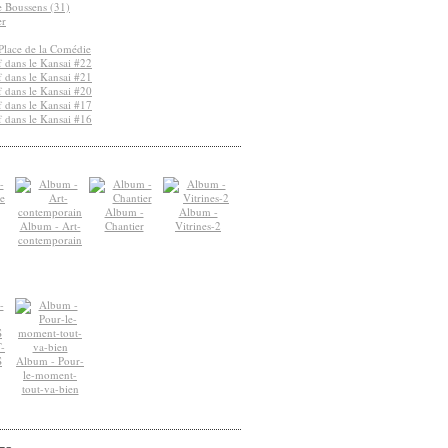
de Boussens (31)
er
Place de la Comédie
 dans le Kansai #22
 dans le Kansai #21
 dans le Kansai #20
 dans le Kansai #17
 dans le Kansai #16
Album -
Album -
Album - Art-
Chantier
Vitrines-2
contemporain
-
S
Album - Pour-
le-moment-
tout-va-bien