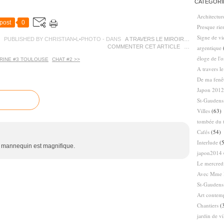
CATÉGORI
Architectur
post
0
Presque ri
Signe de vi
PUBLISHED BY CHRISTIAN•L•PHOTO
-
DANS
A TRAVERS LE MIROIR…
COMMENTER CET ARTICLE
…
argentique
éloge de l'
TRINE #3 TOULOUSE
CHAT #2 >>
A travers l
De ma fenê
Japon 2012
St-Gaudens
Villes
(63)
tombée du t
Cafés
(54)
Interlude
(5
des mannequin est magnifique.
japon2014
Le mercredi
Avec Mme 
St-Gaudens
Art contem
Chantiers
(
jardin de vi