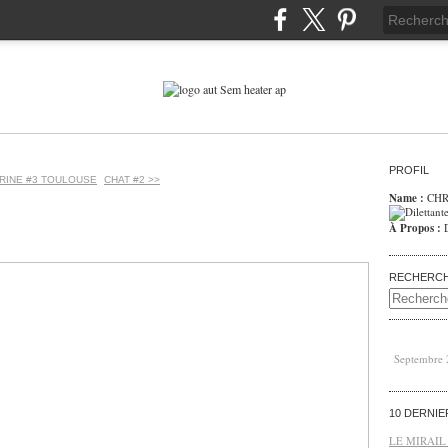
PROFIL
TRINE #3 TOULOUSE
CHAT #2 >>
Name :
CHR
À Propos :
RECHERC
Septembre
10 DERNI
LE MIRAIL