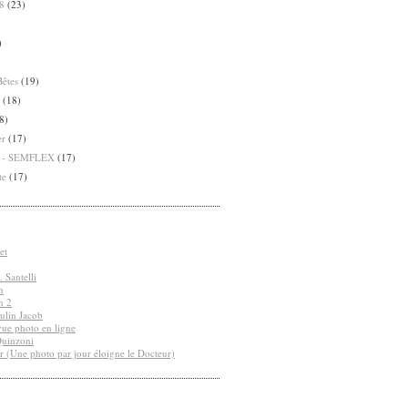
8
(23)
)
Bêtes
(19)
(18)
8)
er
(17)
8 - SEMFLEX
(17)
te
(17)
et
 Santelli
n
n 2
ulin Jacob
vue photo en ligne
Quinzoni
r (Une photo par jour éloigne le Docteur)