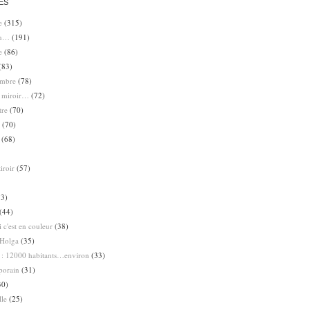
ES
e
(315)
en…
(191)
e
(86)
(83)
ombre
(78)
e miroir…
(72)
tre
(70)
(70)
(68)
iroir
(57)
3)
(44)
 c'est en couleur
(38)
Holga
(35)
 : 12000 habitants…environ
(33)
porain
(31)
30)
lle
(25)