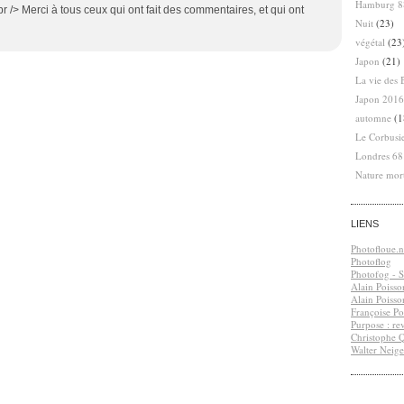
Hamburg 8
r /> Merci à tous ceux qui ont fait des commentaires, et qui ont
Nuit
(23)
végétal
(23
Japon
(21)
La vie des 
Japon 2016
automne
(1
Le Corbusi
Londres 6
Nature mor
LIENS
Photofloue.n
Photoflog
Photofog - S.
Alain Poisso
Alain Poisso
Françoise Po
Purpose : re
Christophe 
Walter Neige