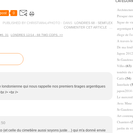
CATÉGORI
Architectur
post
0
Presque ri
Signe de vi
PUBLISHED BY CHRISTIAN•L•PHOTO
-
DANS
LONDRES 68 - SEMFLEX
COMMENTER CET ARTICLE
…
argentique
éloge de l'
#6. 31
LONDRES 12/14 - 68 TWO COPS. >>
A travers l
De ma fenê
Japon 2012
St-Gaudens
Villes
(63)
tombée du t
Cafés
(54)
Interlude
(5
ie londonienne qui nous rappelle nos premiers tirages argentiques
japon2014
<br /> <br />
Le mercredi
Avec Mme 
St-Gaudens
Art contem
Chantiers
(
:50
jardin de vi
oto (et celle du cimetière aussi soyons juste…) qui m'a donné envie