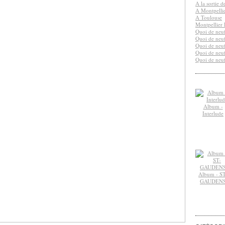
A la sortie 
A Montpelli
A Toulouse
Montpellier 
Quoi de neuf
Quoi de neuf
Quoi de neuf
Quoi de neuf
Quoi de neuf
Album -
Interlude
Album - ST
GAUDEN