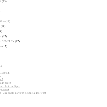
8
(23)
)
Bêtes
(19)
(18)
8)
er
(17)
8 - SEMFLEX
(17)
te
(17)
et
 Santelli
n
n 2
ulin Jacob
vue photo en ligne
Quinzoni
r (Une photo par jour éloigne le Docteur)