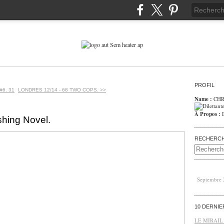
PROFIL
#6. 31
LONDRES 12/14 - 68 TWO COPS. >>
Name :
CHR
À Propos :
shing Novel.
RECHERC
Septembre
10 DERNI
LE MIRAIL