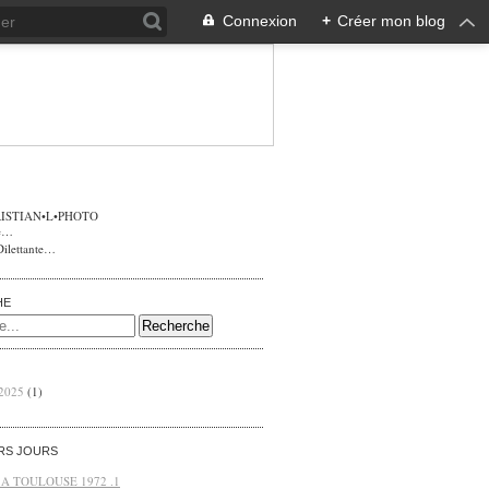
Connexion
+
Créer mon blog
ISTIAN•L•PHOTO
Dilettante…
HE
 2025
(1)
ERS JOURS
 A TOULOUSE 1972 .1