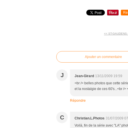
Re
<< ST-GAUDENS 
commentaires
Ajouter un commentaire
J
Jean-Girard
13/11/2009 19:59
<br /> belles photos que cette sér
et la nostalgie de ces 60's...<br /> 
Répondre
C
Christian.L.Photos
31/07/2009 07
Voilà, fin de la série avec "LA" ph