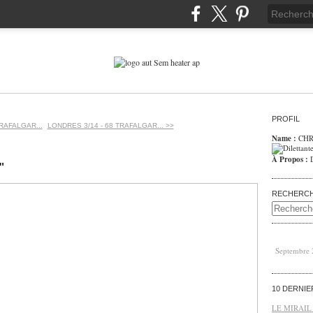
PROFIL
TRAFALGAR...
LONDRES 3/14 - 68 TRAFALGAR... >>
Name :
CHR
À Propos :
"
RECHERC
Septembre
10 DERNI
LE MIRAIL