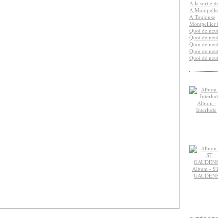
A la sortie 
A Montpelli
A Toulouse
Montpellier 
Quoi de neuf
Quoi de neuf
Quoi de neuf
Quoi de neuf
Quoi de neuf
Album -
Interlude
Album - ST
GAUDEN