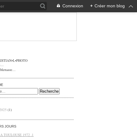
Connexion
+
Créer mon blog
ISTIAN•L•PHOTO
Dilettante…
HE
 2025
(1)
ERS JOURS
 A TOULOUSE 1972 .1