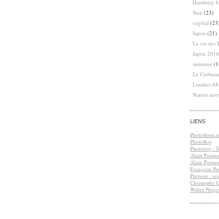
Hamburg 8
Nuit
(23)
végétal
(23
Japon
(21)
La vie des 
Japon 2016
automne
(1
Le Corbusi
Londres 6
Nature mor
LIENS
Photofloue.n
Photoflog
Photofog - S.
Alain Poisso
Alain Poisso
Françoise Po
Purpose : re
Christophe 
Walter Neige