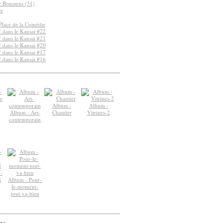
de Boussens (31)
er
Place de la Comédie
 dans le Kansai #22
 dans le Kansai #21
 dans le Kansai #20
 dans le Kansai #17
 dans le Kansai #16
Album -
Album -
Album - Art-
Chantier
Vitrines-2
contemporain
-
S
Album - Pour-
le-moment-
tout-va-bien