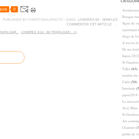
CATÉGORI
post
0
Architectur
Presque ri
PUBLISHED BY CHRISTIAN•L•PHOTO
-
DANS
LONDRES 68 - SEMFLEX
Signe de vi
COMMENTER CET ARTICLE
…
argentique
TRAFALGAR...
LONDRES 3/14 - 68 TRAFALGAR... >>
éloge de l'
A travers l
De ma fenê
Japon 2012
St-Gaudens
Villes
(63)
tombée du t
Cafés
(54)
Interlude
(5
japon2014
Le mercredi
Avec Mme 
St-Gaudens
Art contem
Chantiers
(
jardin de vi