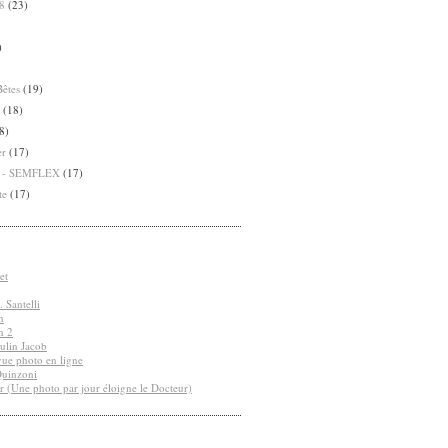
8
(23)
)
Bêtes
(19)
(18)
8)
er
(17)
8 - SEMFLEX
(17)
te
(17)
et
 Santelli
n
n 2
ulin Jacob
vue photo en ligne
Quinzoni
r (Une photo par jour éloigne le Docteur)