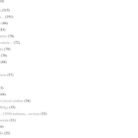
ES
e
(315)
en…
(191)
e
(86)
(83)
ombre
(78)
e miroir…
(72)
tre
(70)
(70)
(68)
iroir
(57)
3)
(44)
 c'est en couleur
(38)
Holga
(35)
 : 12000 habitants…environ
(33)
porain
(31)
30)
lle
(25)