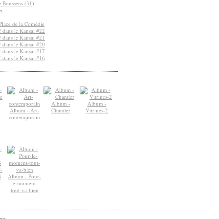
de Boussens (31)
er
Place de la Comédie
 dans le Kansai #22
 dans le Kansai #21
 dans le Kansai #20
 dans le Kansai #17
 dans le Kansai #16
Album -
Album -
Album - Art-
Chantier
Vitrines-2
contemporain
-
S
Album - Pour-
le-moment-
tout-va-bien