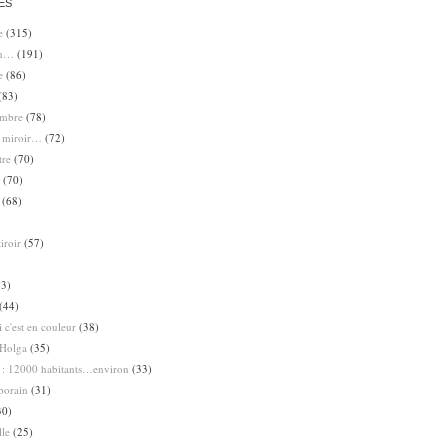
ES
e
(315)
en…
(191)
e
(86)
(83)
ombre
(78)
e miroir…
(72)
tre
(70)
(70)
(68)
iroir
(57)
3)
(44)
 c'est en couleur
(38)
Holga
(35)
 : 12000 habitants…environ
(33)
porain
(31)
30)
lle
(25)