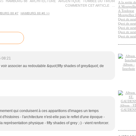
NS
HAMBURG 88
ARCHITECTURE
ARGENTIQUE
TOMBÉE DU TIROIR
A la sortie 
COMMENTER CET ARTICLE
…
A Montpelli
A Toulouse
MBURG 88 #7
HAMBURG 88 #6 >>
Montpellier 
Quoi de neuf
Quoi de neuf
Quoi de neuf
Quoi de neuf
Quoi de neuf
 08:21
Album -
 voir associer au redoutable &quot;fifty shades of grey&quot; de
Interlude
Album - ST
GAUDEN
inement qui conduisent à ces apparitions d'images un temps
 d'histoires - l'architecture n'est-elle pas le reflet d'une époque -
la représentation physique - fifty shades of grey ;-) - vient renforcer.