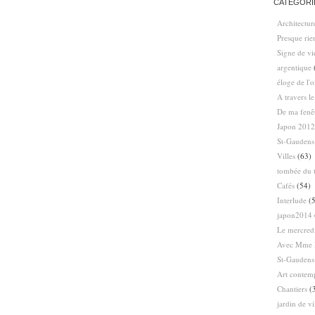
CATÉGORI
Architectur
Presque ri
Signe de vi
argentique
éloge de l'
A travers l
De ma fenê
Japon 2012
St-Gaudens
Villes
(63)
tombée du t
Cafés
(54)
Interlude
(5
japon2014
Le mercredi
Avec Mme 
St-Gaudens
Art contem
Chantiers
(
jardin de vi