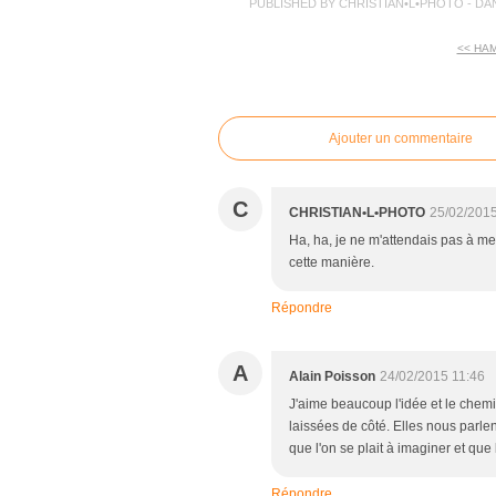
PUBLISHED BY CHRISTIAN•L•PHOTO
-
DA
<< HA
commentaires
Ajouter un commentaire
C
CHRISTIAN•L•PHOTO
25/02/2015
Ha, ha, je ne m'attendais pas à me
cette manière.
Répondre
A
Alain Poisson
24/02/2015 11:46
J'aime beaucoup l'idée et le chem
laissées de côté. Elles nous parlent
que l'on se plait à imaginer et que 
Répondre