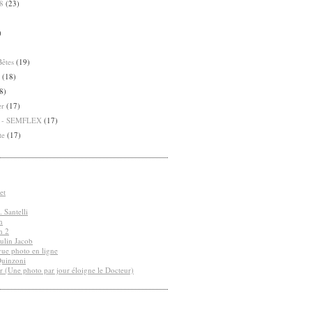
8
(23)
)
Bêtes
(19)
(18)
8)
er
(17)
8 - SEMFLEX
(17)
te
(17)
et
 Santelli
n
n 2
ulin Jacob
vue photo en ligne
Quinzoni
r (Une photo par jour éloigne le Docteur)