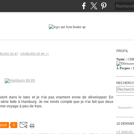
PROFIL
MBURG 88 #7
HAMBURG 88 #6 >>
Name :
CHR
À Propos :
RECHERC
ulent dans le labo et je n'ai pas vraiment envie de développer. En
e série faite à Hamburg. Je me rends compte que je n'ai fait que deux
ème voyage à peu de frais.
Septembre
10 DERNI
post
0
LE MIRAIL