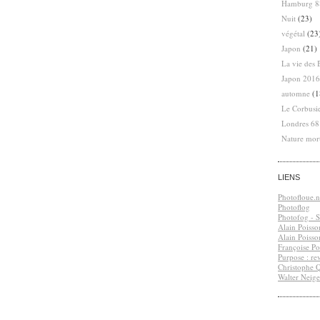
Hamburg 8
Nuit
(23)
végétal
(23
Japon
(21)
La vie des 
Japon 2016
automne
(1
Le Corbusi
Londres 6
Nature mor
LIENS
Photofloue.n
Photoflog
Photofog - S.
Alain Poisso
Alain Poisso
Françoise Po
Purpose : re
Christophe 
Walter Neige