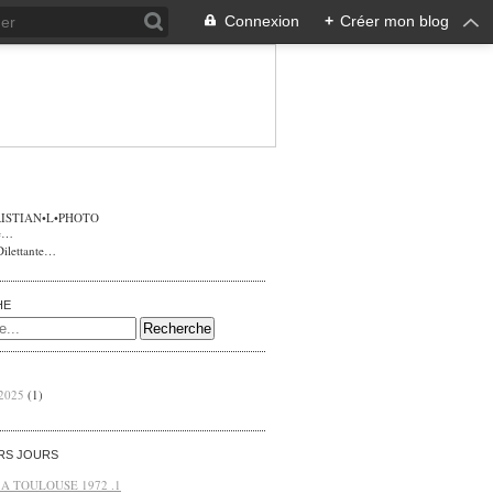
Connexion
+
Créer mon blog
ISTIAN•L•PHOTO
Dilettante…
HE
 2025
(1)
ERS JOURS
 A TOULOUSE 1972 .1