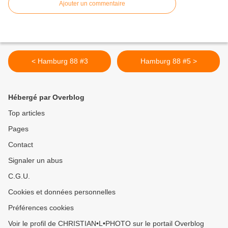
Ajouter un commentaire
< Hamburg 88 #3
Hamburg 88 #5 >
Hébergé par Overblog
Top articles
Pages
Contact
Signaler un abus
C.G.U.
Cookies et données personnelles
Préférences cookies
Voir le profil de CHRISTIAN•L•PHOTO sur le portail Overblog