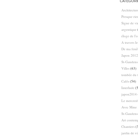
CATÉGORI
Architectur
Presque ri
Signe de vi
argentique
éloge de l'
A travers l
De ma fenê
Japon 2012
St-Gaudens
Villes
(63)
tombée du t
Cafés
(54)
Interlude
(5
japon2014
Le mercredi
Avec Mme 
St-Gaudens
Art contem
Chantiers
(
jardin de vi