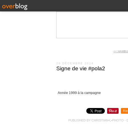
<< HAMBU
26 DÉCEMBRE 2014
Signe de vie #pola2
Année 1999 à la campagne
Re
PUBLISHED BY CHRISTIAN•L•PHOTO
-