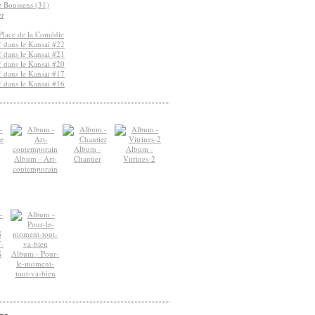
de Boussens (31)
er
Place de la Comédie
 dans le Kansai #22
 dans le Kansai #21
 dans le Kansai #20
 dans le Kansai #17
 dans le Kansai #16
Album -
Album -
Album - Art-
Chantier
Vitrines-2
contemporain
-
S
Album - Pour-
le-moment-
tout-va-bien