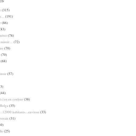
ES
e
(315)
en…
(191)
e
(86)
(83)
ombre
(78)
e miroir…
(72)
tre
(70)
(70)
(68)
iroir
(57)
3)
(44)
 c'est en couleur
(38)
Holga
(35)
 : 12000 habitants…environ
(33)
porain
(31)
30)
lle
(25)