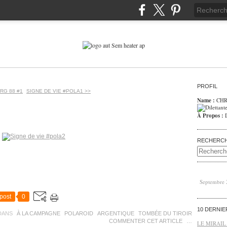
PROFIL
RG 88 #1
SIGNE DE VIE #POLA1 >>
Name :
CHR
À Propos :
RECHERC
Septembre
post
0
10 DERNI
DANS
À LA CAMPAGNE
POLAROID
ARGENTIQUE
TOMBÉE DU TIROIR
COMMENTER CET ARTICLE
…
LE MIRAIL