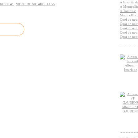
A la sortie 
RG 88 #1
SIGNE DE VIE #POLA1 >>
A Montpelli
A Toulouse
Montpellier 
Quoi de neuf
Quoi de neuf
Quoi de neuf
Quoi de neuf
Quoi de neuf
Album -
Interlude
Album - ST
GAUDEN