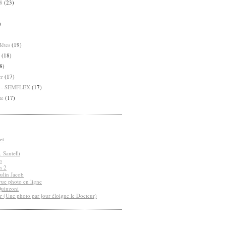
8
(23)
)
Bêtes
(19)
(18)
8)
er
(17)
8 - SEMFLEX
(17)
te
(17)
et
 Santelli
n
n 2
ulin Jacob
vue photo en ligne
Quinzoni
r (Une photo par jour éloigne le Docteur)