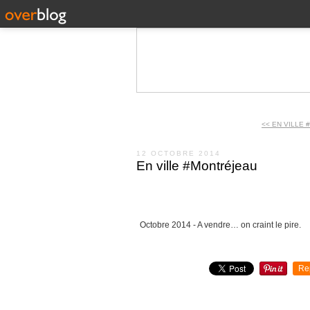
<< EN VILLE
12 OCTOBRE 2014
En ville #Montréjeau
Octobre 2014 - A vendre… on craint le pire.
Re