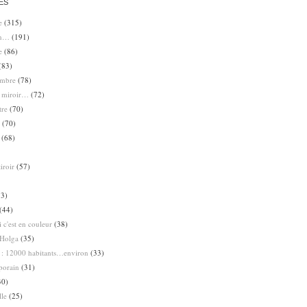
ES
e
(315)
en…
(191)
e
(86)
(83)
ombre
(78)
e miroir…
(72)
tre
(70)
(70)
(68)
iroir
(57)
3)
(44)
 c'est en couleur
(38)
Holga
(35)
 : 12000 habitants…environ
(33)
porain
(31)
30)
lle
(25)