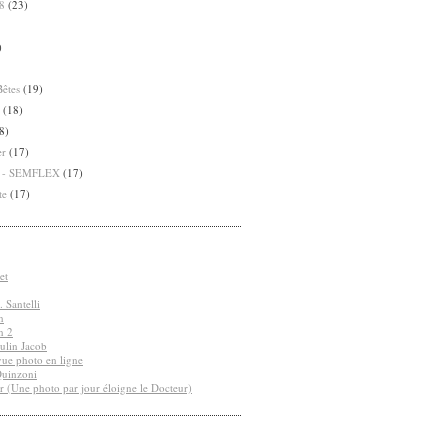
8
(23)
)
Bêtes
(19)
(18)
8)
er
(17)
8 - SEMFLEX
(17)
te
(17)
et
 Santelli
n
n 2
ulin Jacob
vue photo en ligne
Quinzoni
r (Une photo par jour éloigne le Docteur)