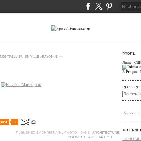
PROFIL
 #MONTPELLIER
EN VILLE #BAYONNE >>
Name :
CHR
À Propos :
RECHERC
Septembre
post
0
10 DERNI
PUBLISHED BY CHRISTIAN•L•PHOTO
-
DANS
ARCHITECTURE
COMMENTER CET ARTICLE
…
LE MIRAIL