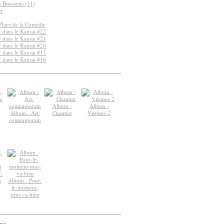
de Boussens (31)
er
Place de la Comédie
 dans le Kansai #22
 dans le Kansai #21
 dans le Kansai #20
 dans le Kansai #17
 dans le Kansai #16
Album -
Album -
Album - Art-
Chantier
Vitrines-2
contemporain
-
S
Album - Pour-
le-moment-
tout-va-bien