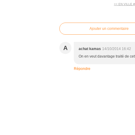
<< EN VILLE
commentaires
Ajouter un commentaire
A
achat kamas
14/10/2014 16:42
On en veut davantage traité de ce
Répondre