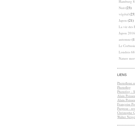
Hamburg 8
Nuit
(23)
végétal
(23
Japon
(21)
La vie des 
Japon 2016
automne
(1
Le Corbusi
Londres 6
Nature mor
LIENS
Photofloue.n
Photoflog
Photofog - S.
Alain Poisso
Alain Poisso
Françoise Po
Purpose : re
Christophe 
Walter Neige