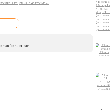
A la sortie 
 #MONTPELLIER
EN VILLE #BAYONNE >>
A Montpelli
A Toulouse
Montpellier 
Quoi de neuf
Quoi de neuf
Quoi de neuf
Quoi de neuf
Quoi de neuf
tte manière. Continuez.
Album -
Interlude
Album - ST
GAUDEN