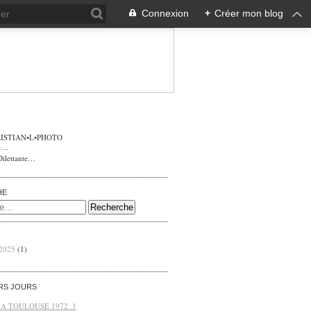
Connexion
+
Créer mon blog
ISTIAN•L•PHOTO
Dilettante…
HE
 2025
(1)
ERS JOURS
 A TOULOUSE 1972 .1