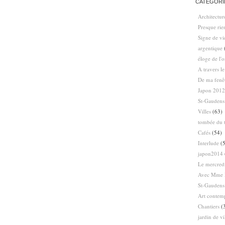
CATÉGORI
Architectur
Presque ri
Signe de vi
argentique
éloge de l'
A travers l
De ma fenê
Japon 2012
St-Gaudens
Villes
(63)
tombée du t
Cafés
(54)
Interlude
(5
japon2014
Le mercredi
Avec Mme 
St-Gaudens
Art contem
Chantiers
(
jardin de vi