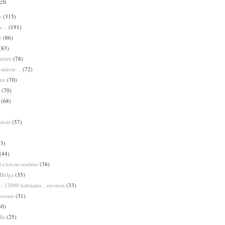
ES
e
(315)
en…
(191)
e
(86)
(83)
ombre
(78)
e miroir…
(72)
tre
(70)
(70)
(68)
iroir
(57)
3)
(44)
 c'est en couleur
(38)
Holga
(35)
 : 12000 habitants…environ
(33)
porain
(31)
30)
lle
(25)