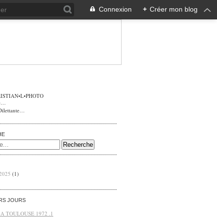
Connexion
+
Créer mon blog
ISTIAN•L•PHOTO
Dilettante…
HE
 2025
(1)
ERS JOURS
 A TOULOUSE 1972 .1