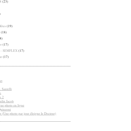
8
(23)
)
Bêtes
(19)
(18)
8)
er
(17)
8 - SEMFLEX
(17)
te
(17)
et
 Santelli
n
n 2
ulin Jacob
vue photo en ligne
Quinzoni
r (Une photo par jour éloigne le Docteur)