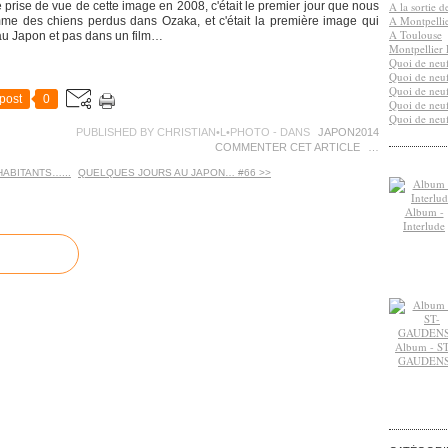
 prise de vue de cette image en 2008, c'était le premier jour que nous
A la sortie 
A Montpelli
e des chiens perdus dans Ozaka, et c'était la première image qui
A Toulouse
 au Japon et pas dans un film…
Montpellier 
Quoi de neuf
Quoi de neuf
Quoi de neuf
post
0
Quoi de neuf
Quoi de neuf
PUBLISHED BY CHRISTIAN•L•PHOTO
-
DANS
JAPON2014
COMMENTER CET ARTICLE
…
HABITANTS…...
QUELQUES JOURS AU JAPON… #66 >>
Album -
Interlude
Album - ST
GAUDEN