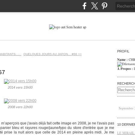
PROFIL
HABITANTS…...
QUELQUES JOURS AU JAPON… #66 >>
Name :
CHR
À Propos :
67
RECHERC
2014 vers 15h00
2008 vers 22h00
Septembre
m’aperçois que j'avais déjà fait cette image en 2008, je ne l'avais pas
10 DERNI
o, panier bleu et rayures rouge/jaune/typo du store d'entrée que je me
é prise la nuit alors que celle de 2014 en pleine après midi. Je me
LE MIRAIL