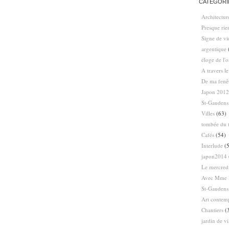
CATÉGORI
Architectur
Presque ri
Signe de vi
argentique
éloge de l'
A travers l
De ma fenê
Japon 2012
St-Gaudens
Villes
(63)
tombée du t
Cafés
(54)
Interlude
(5
japon2014
Le mercredi
Avec Mme 
St-Gaudens
Art contem
Chantiers
(
jardin de vi