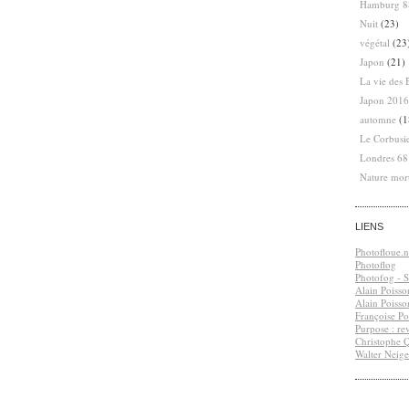
Hamburg 8
Nuit
(23)
végétal
(23
Japon
(21)
La vie des 
Japon 2016
automne
(1
Le Corbusi
Londres 6
Nature mor
LIENS
Photofloue.n
Photoflog
Photofog - S.
Alain Poisso
Alain Poisso
Françoise Po
Purpose : re
Christophe 
Walter Neige