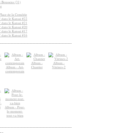
de Boussens (31)
er
Place de la Comédie
 dans le Kansai #22
 dans le Kansai #21
 dans le Kansai #20
 dans le Kansai #17
 dans le Kansai #16
Album -
Album -
Album - Art-
Chantier
Vitrines-2
contemporain
-
S
Album - Pour-
le-moment-
tout-va-bien