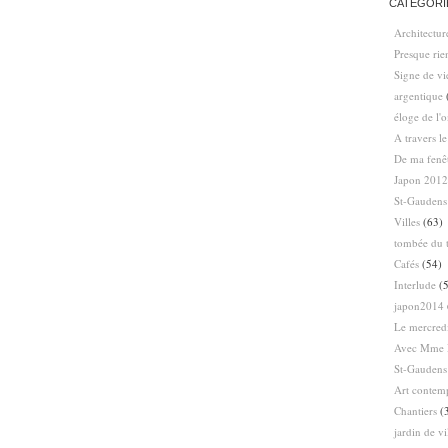
CATÉGORI
Architectur
Presque ri
Signe de vi
argentique
éloge de l'
A travers l
De ma fenê
Japon 2012
St-Gaudens
Villes
(63)
tombée du t
Cafés
(54)
Interlude
(5
japon2014
Le mercredi
Avec Mme 
St-Gaudens
Art contem
Chantiers
(
jardin de vi