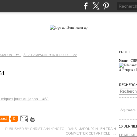
PROFIL
U JAPON… #62
À LA CAMPAGNE # INTERLUDE... >>
Name :
CHR
À Propos :
61
RECHERC
Septembre
post
0
10 DERNI
PUBLISHED BY CHRISTIAN•L•PHOTO
-
DANS
JAPON2014
EN TRAIN
COMMENTER CET ARTICLE
…
LE MIRAIL