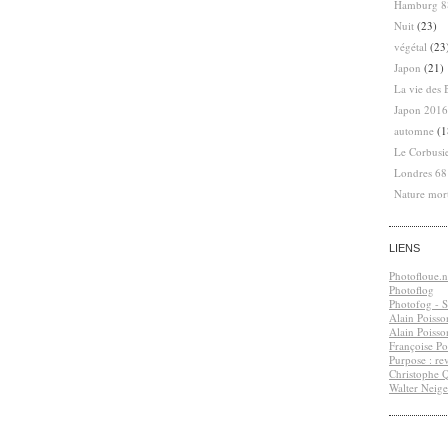
Hamburg 8
Nuit
(23)
végétal
(23
Japon
(21)
La vie des 
Japon 2016
automne
(1
Le Corbusi
Londres 6
Nature mor
LIENS
Photofloue.n
Photoflog
Photofog - S.
Alain Poisso
Alain Poisso
Françoise Po
Purpose : re
Christophe 
Walter Neige