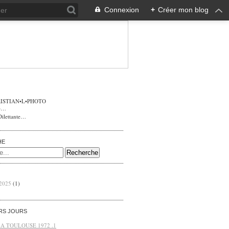
Connexion
+
Créer mon blog
ISTIAN•L•PHOTO
Dilettante…
HE
 2025
(1)
ERS JOURS
 A TOULOUSE 1972 .1