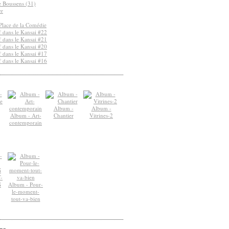
de Boussens (31)
er
Place de la Comédie
 dans le Kansai #22
 dans le Kansai #21
 dans le Kansai #20
 dans le Kansai #17
 dans le Kansai #16
Album -
Album -
Album - Art-
Chantier
Vitrines-2
contemporain
-
S
Album - Pour-
le-moment-
tout-va-bien