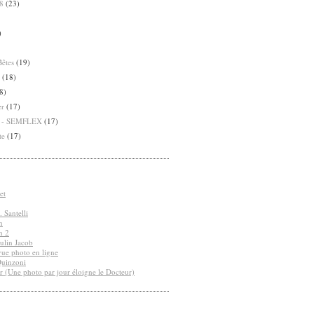
8
(23)
)
Bêtes
(19)
(18)
8)
er
(17)
8 - SEMFLEX
(17)
te
(17)
et
 Santelli
n
n 2
ulin Jacob
vue photo en ligne
Quinzoni
r (Une photo par jour éloigne le Docteur)