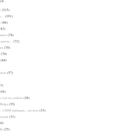
ES
e
(315)
en…
(191)
e
(86)
(83)
ombre
(78)
e miroir…
(72)
tre
(70)
(70)
(68)
iroir
(57)
3)
(44)
 c'est en couleur
(38)
Holga
(35)
 : 12000 habitants…environ
(33)
porain
(31)
30)
lle
(25)