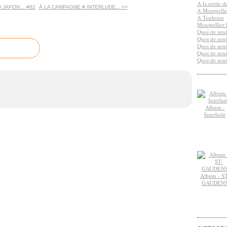
A la sortie 
U JAPON… #62
À LA CAMPAGNE # INTERLUDE... >>
A Montpelli
A Toulouse
Montpellier 
Quoi de neuf
Quoi de neuf
Quoi de neuf
Quoi de neuf
Quoi de neuf
Album -
Interlude
Album - ST
GAUDEN