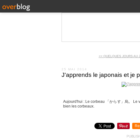
<< QUELQUES JOURS AU 
25 MAI 2014
J'apprends le japonais et je
Aujourd'hui : Le corbeau 「からす」烏。 Le vrais, p
bien les corbeaux.
Re
PUBLIS