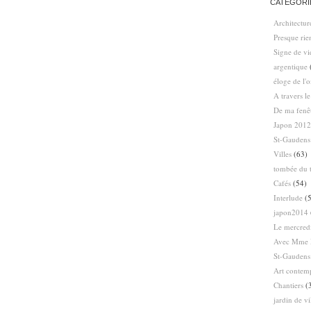
CATÉGORI
Architectur
Presque ri
Signe de vi
argentique
éloge de l'
A travers l
De ma fenê
Japon 2012
St-Gaudens
Villes
(63)
tombée du t
Cafés
(54)
Interlude
(5
japon2014
Le mercredi
Avec Mme 
St-Gaudens
Art contem
Chantiers
(
jardin de vi