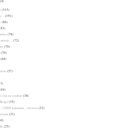
ES
e
(315)
en…
(191)
e
(86)
(83)
ombre
(78)
e miroir…
(72)
tre
(70)
(70)
(68)
iroir
(57)
3)
(44)
 c'est en couleur
(38)
Holga
(35)
 : 12000 habitants…environ
(33)
porain
(31)
30)
lle
(25)