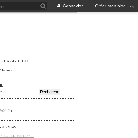
Connexion
+
Créer mon blog
ISTIAN•L•PHOTO
Dilettante…
HE
 2025
(1)
ERS JOURS
 A TOULOUSE 1972 .1