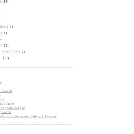
8
(23)
)
Bêtes
(19)
(18)
8)
er
(17)
8 - SEMFLEX
(17)
te
(17)
et
 Santelli
n
n 2
ulin Jacob
vue photo en ligne
Quinzoni
r (Une photo par jour éloigne le Docteur)