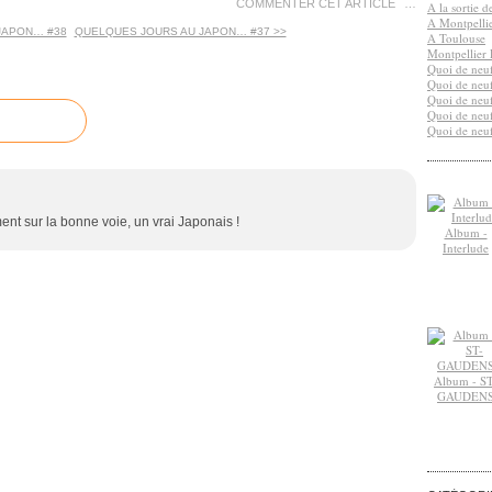
COMMENTER CET ARTICLE
…
A la sortie 
A Montpelli
JAPON… #38
QUELQUES JOURS AU JAPON… #37 >>
A Toulouse
Montpellier 
Quoi de neuf
Quoi de neuf
Quoi de neuf
Quoi de neuf
Quoi de neuf
ment sur la bonne voie, un vrai Japonais !
Album -
Interlude
Album - ST
GAUDEN