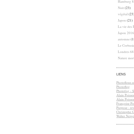
Hamburg 8
Nuit
(23)
végétal
(23
Japon
(21)
La vie des 
Japon 2016
automne
(1
Le Corbusi
Londres 6
Nature mor
LIENS
Photofloue.n
Photoflog
Photofog - S.
Alain Poisso
Alain Poisso
Françoise Po
Purpose : re
Christophe 
Walter Neige