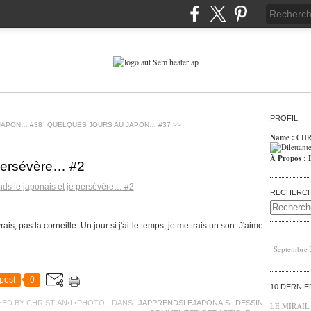
PROFIL
JAPON… #38
QUELQUES JOURS AU JAPON… #37 >>
Name :
CHR
À Propos :
 persévère… #2
RECHERC
as la corneille. Un jour si j'ai le temps, je mettrais un son. J'aime
Septembre
post
0
10 DERNI
HED BY CHRISTIAN•L•PHOTO
-
DANS
JAPPRENDSLEJAPONAIS
DESSIN
LE MIRAIL