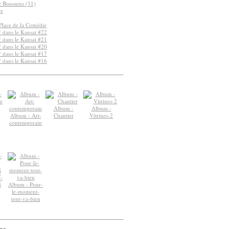
de Boussens (31)
er
Place de la Comédie
 dans le Kansai #22
 dans le Kansai #21
 dans le Kansai #20
 dans le Kansai #17
 dans le Kansai #16
Album -
Album -
Album - Art-
Chantier
Vitrines-2
contemporain
-
S
Album - Pour-
le-moment-
tout-va-bien