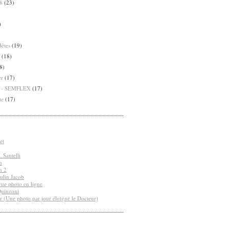
8
(23)
)
Bêtes
(19)
(18)
8)
er
(17)
8 - SEMFLEX
(17)
te
(17)
et
 Santelli
n
n 2
ulin Jacob
vue photo en ligne
Quinzoni
r (Une photo par jour éloigne le Docteur)