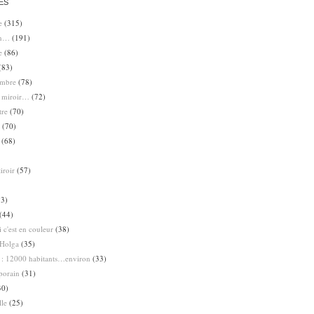
ES
e
(315)
en…
(191)
e
(86)
(83)
ombre
(78)
e miroir…
(72)
tre
(70)
(70)
(68)
iroir
(57)
3)
(44)
 c'est en couleur
(38)
Holga
(35)
 : 12000 habitants…environ
(33)
porain
(31)
30)
lle
(25)