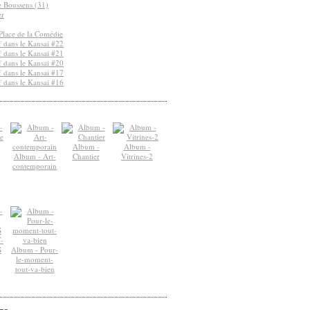
de Boussens (31)
er
Place de la Comédie
 dans le Kansai #22
 dans le Kansai #21
 dans le Kansai #20
 dans le Kansai #17
 dans le Kansai #16
Album -
Album -
Album - Art-
Chantier
Vitrines-2
contemporain
-
S
Album - Pour-
le-moment-
tout-va-bien