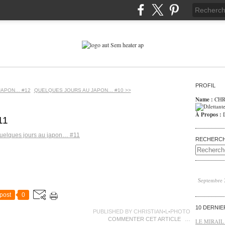
PROFIL
JAPON… #12
QUELQUES JOURS AU JAPON… #10 >>
Name :
CHR
À Propos :
11
RECHERC
Septembre
post
0
10 DERNI
PUBLISHED BY CHRISTIAN•L•PHOTO
COMMENTER CET ARTICLE
…
LE MIRAIL