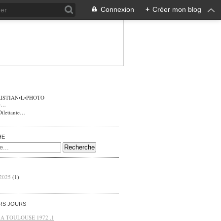
Connexion
+
Créer mon blog
ISTIAN•L•PHOTO
Dilettante…
HE
 2025
(1)
ERS JOURS
 A TOULOUSE 1972 .1