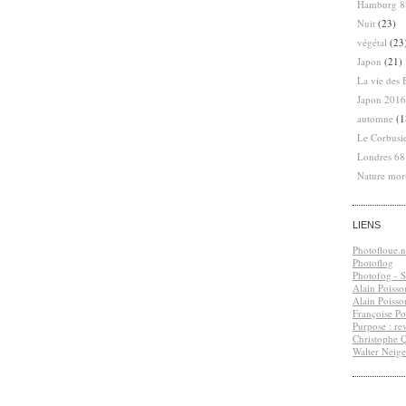
Hamburg 8
Nuit
(23)
végétal
(23
Japon
(21)
La vie des 
Japon 2016
automne
(1
Le Corbusi
Londres 6
Nature mor
LIENS
Photofloue.n
Photoflog
Photofog - S.
Alain Poisso
Alain Poisso
Françoise Po
Purpose : re
Christophe 
Walter Neige