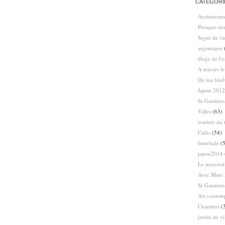
CATÉGORI
Architectur
Presque ri
Signe de vi
argentique
éloge de l'
A travers l
De ma fenê
Japon 2012
St-Gaudens
Villes
(63)
tombée du t
Cafés
(54)
Interlude
(5
japon2014
Le mercredi
Avec Mme 
St-Gaudens
Art contem
Chantiers
(
jardin de vi