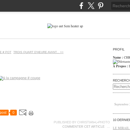
PROFIL
E # POT
TROIS QUART D'HEURE AVANT... >>
Name :
CHR
À Propos :
RECHERC
Septembre
post
0
10 DERNI
PUBLISHED BY CHRISTIAN•L•PHOTO
COMMENTER CET ARTICLE
…
LE MIRAIL