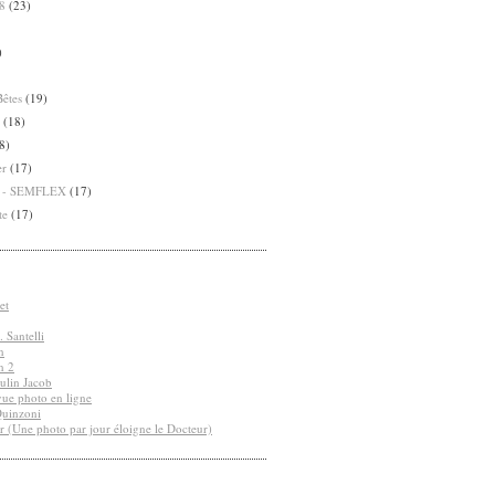
8
(23)
)
Bêtes
(19)
(18)
8)
er
(17)
8 - SEMFLEX
(17)
te
(17)
et
 Santelli
n
n 2
ulin Jacob
vue photo en ligne
Quinzoni
r (Une photo par jour éloigne le Docteur)