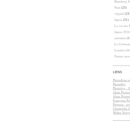
Hamburg 8
Nuit
(23)
végétal
(23
Japon
(21)
La vie des 
Japon 2016
automne
(1
Le Corbusi
Londres 6
Nature mor
LIENS
Photofloue.n
Photoflog
Photofog - S.
Alain Poisso
Alain Poisso
Françoise Po
Purpose : re
Christophe 
Walter Neige