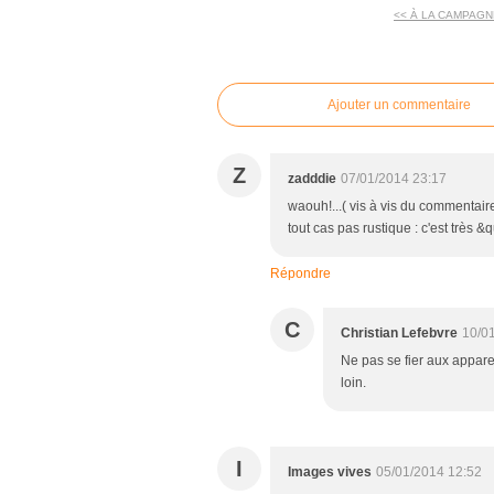
<< À LA CAMPAGN
commentaires
Ajouter un commentaire
Z
zadddie
07/01/2014 23:17
waouh!...( vis à vis du commentair
tout cas pas rustique : c'est très 
Répondre
C
Christian Lefebvre
10/0
Ne pas se fier aux appare
loin.
I
Images vives
05/01/2014 12:52