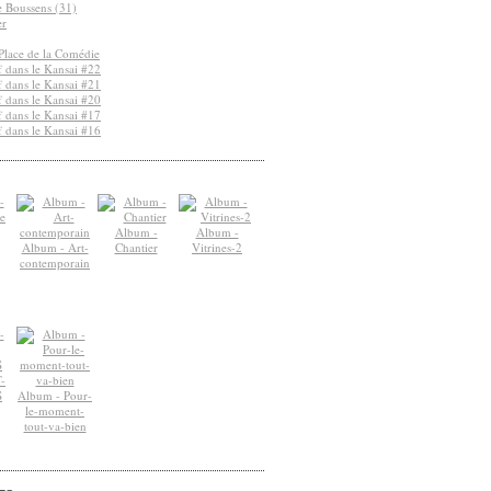
de Boussens (31)
er
Place de la Comédie
 dans le Kansai #22
 dans le Kansai #21
 dans le Kansai #20
 dans le Kansai #17
 dans le Kansai #16
Album -
Album -
Album - Art-
Chantier
Vitrines-2
contemporain
-
S
Album - Pour-
le-moment-
tout-va-bien