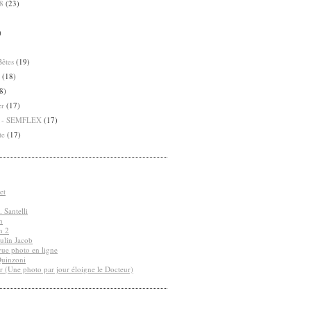
8
(23)
)
Bêtes
(19)
(18)
8)
er
(17)
8 - SEMFLEX
(17)
te
(17)
et
 Santelli
n
n 2
ulin Jacob
vue photo en ligne
Quinzoni
r (Une photo par jour éloigne le Docteur)