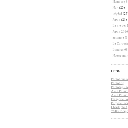
Hamburg 8
Nuit
(23)
végétal
(23
Japon
(21)
La vie des 
Japon 2016
automne
(1
Le Corbusi
Londres 6
Nature mor
LIENS
Photofloue.n
Photoflog
Photofog - S.
Alain Poisso
Alain Poisso
Françoise Po
Purpose : re
Christophe 
Walter Neige