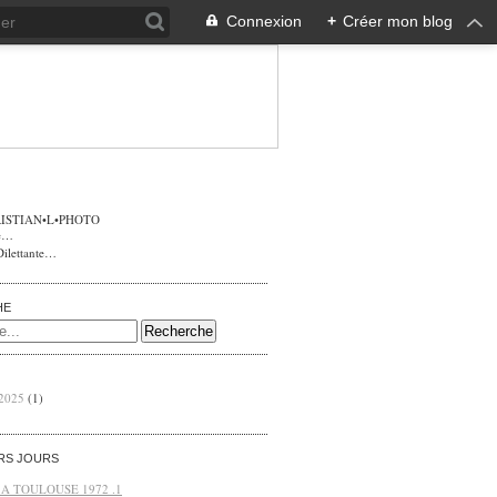
Connexion
+
Créer mon blog
ISTIAN•L•PHOTO
Dilettante…
HE
 2025
(1)
ERS JOURS
 A TOULOUSE 1972 .1