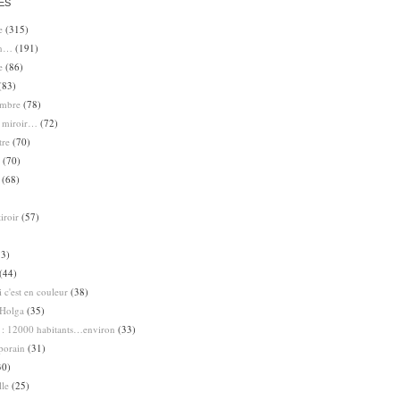
ES
e
(315)
en…
(191)
e
(86)
(83)
ombre
(78)
e miroir…
(72)
tre
(70)
(70)
(68)
iroir
(57)
3)
(44)
 c'est en couleur
(38)
Holga
(35)
 : 12000 habitants…environ
(33)
porain
(31)
30)
lle
(25)