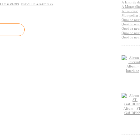
A la sortie 
ILLE # PARIS
EN VILLE # PARIS >>
A Montpelli
A Toulouse
Montpellier 
Quoi de neuf
Quoi de neuf
Quoi de neuf
Quoi de neuf
Quoi de neuf
Album -
Interlude
Album - ST
GAUDEN