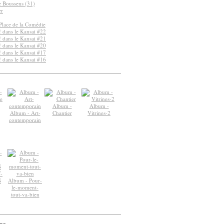
de Boussens (31)
er
Place de la Comédie
 dans le Kansai #22
 dans le Kansai #21
 dans le Kansai #20
 dans le Kansai #17
 dans le Kansai #16
Album -
Album -
Album - Art-
Chantier
Vitrines-2
contemporain
-
S
Album - Pour-
le-moment-
tout-va-bien