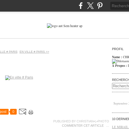
PROFIL
ILLE # PARIS
EN VILLE # PARIS >>
Name :
CHR
À Propos :
RECHERC
Septembre
post
0
10 DERNI
PUBLISHED BY CHRISTIAN•L•PHOTO
COMMENTER CET ARTICLE
…
LE MIRAIL