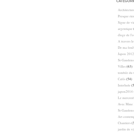
CATÉGORI
Architectur
Presque ri
Signe de vi
argentique
éloge de l'
A travers l
De ma fenê
Japon 2012
St-Gaudens
Villes
(63)
tombée du t
Cafés
(54)
Interlude
(5
japon2014
Le mercredi
Avec Mme 
St-Gaudens
Art contem
Chantiers
(
jardin de vi