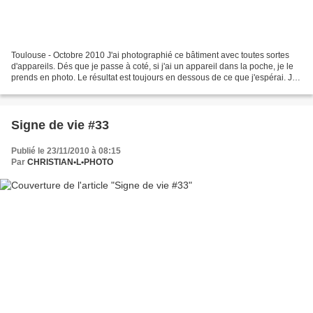
Toulouse - Octobre 2010 J'ai photographié ce bâtiment avec toutes sortes
d'appareils. Dés que je passe à coté, si j'ai un appareil dans la poche, je le
prends en photo. Le résultat est toujours en dessous de ce que j'espérai. Je
n'arrive pas à lui redonner...
Signe de vie #33
Publié le 23/11/2010 à 08:15
Par
CHRISTIAN•L•PHOTO