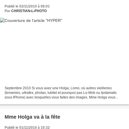
Publié le 02/11/2010 à 08:01
Par
CHRISTIAN•L•PHOTO
Septembre 2010 Si vous avez une Holga, Lomo, où autres vieilleries
(brownies, ultrafex, photax, lubitel et pourquoi pas Lo-Mob ou Ipstamatic
sous IPhone) avec lesquelles vous faites des images. Mme Holga vous
invite sur la communauté "Mme Holga invite...
Mme Holga va à la fête
Publié le 01/11/2010 à 10:32