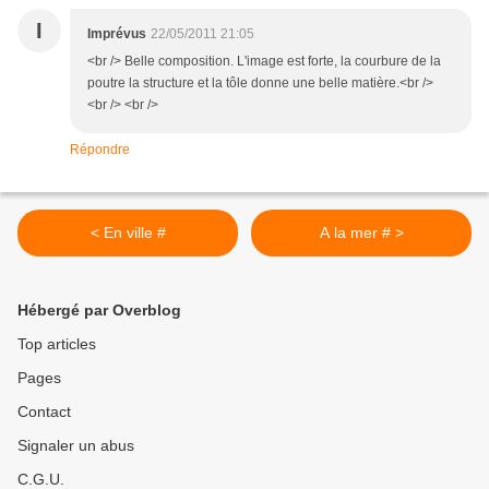
I
Imprévus
22/05/2011 21:05
<br /> Belle composition. L'image est forte, la courbure de la
poutre la structure et la tôle donne une belle matière.<br />
<br /> <br />
Répondre
< En ville #
A la mer # >
Hébergé par Overblog
Top articles
Pages
Contact
Signaler un abus
C.G.U.