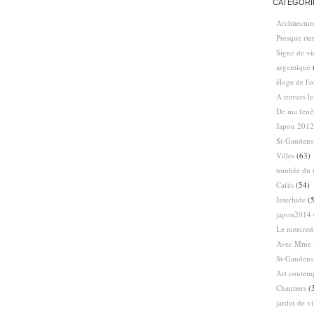
CATÉGORI
Architectur
Presque ri
Signe de vi
argentique
éloge de l'
A travers l
De ma fenê
Japon 2012
St-Gaudens
Villes
(63)
tombée du t
Cafés
(54)
Interlude
(5
japon2014
Le mercredi
Avec Mme 
St-Gaudens
Art contem
Chantiers
(
jardin de vi