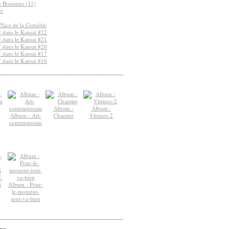
de Boussens (31)
er
Place de la Comédie
 dans le Kansai #22
 dans le Kansai #21
 dans le Kansai #20
 dans le Kansai #17
 dans le Kansai #16
Album -
Album -
Album - Art-
Chantier
Vitrines-2
contemporain
-
S
Album - Pour-
le-moment-
tout-va-bien