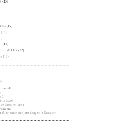
8
(23)
)
Bêtes
(19)
(18)
8)
er
(17)
8 - SEMFLEX
(17)
te
(17)
et
 Santelli
n
n 2
ulin Jacob
vue photo en ligne
Quinzoni
r (Une photo par jour éloigne le Docteur)