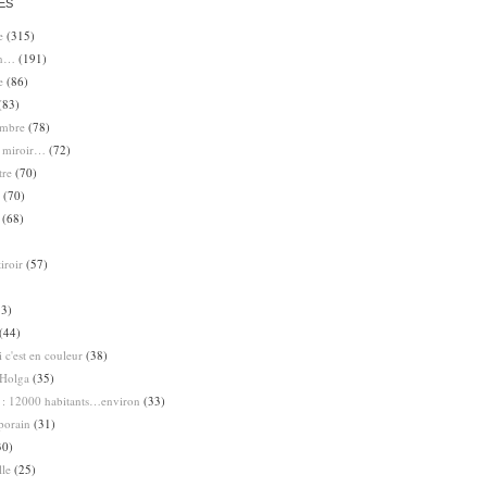
ES
e
(315)
en…
(191)
e
(86)
(83)
ombre
(78)
e miroir…
(72)
tre
(70)
(70)
(68)
iroir
(57)
3)
(44)
 c'est en couleur
(38)
Holga
(35)
 : 12000 habitants…environ
(33)
porain
(31)
30)
lle
(25)