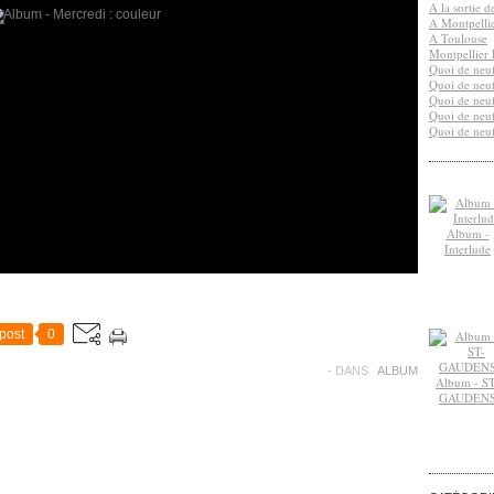
A la sortie 
A Montpelli
A Toulouse
Montpellier 
Quoi de neuf
Quoi de neuf
Quoi de neuf
Quoi de neuf
Quoi de neuf
Album -
Interlude
post
0
-
DANS
ALBUM
Album - ST
GAUDEN