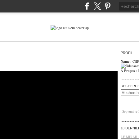
PROFIL
Name :
CHR
À Propos :
RECHERC
Septembre
10 DERNI
LE MIRAIL