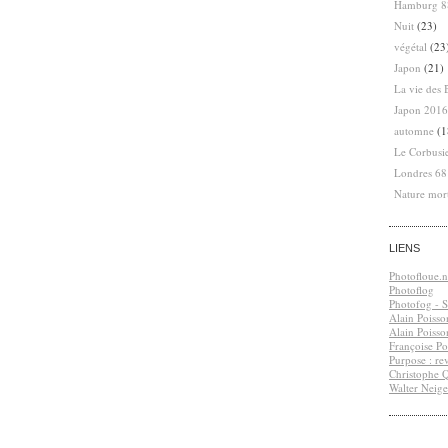
Hamburg 8
Nuit
(23)
végétal
(23
Japon
(21)
La vie des 
Japon 2016
automne
(1
Le Corbusi
Londres 6
Nature mor
LIENS
Photofloue.n
Photoflog
Photofog - S.
Alain Poisso
Alain Poisso
Françoise Po
Purpose : re
Christophe 
Walter Neige