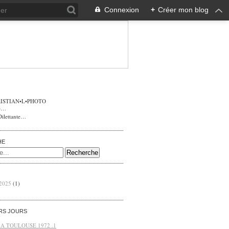
Connexion
+
Créer mon blog
ISTIAN•L•PHOTO
Dilettante…
HE
 2025
(1)
ERS JOURS
 A TOULOUSE 1972 .1