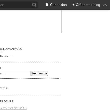
Connexion
+
Créer mon blog
ISTIAN•L•PHOTO
Dilettante…
HE
 2025
(1)
ERS JOURS
 A TOULOUSE 1972 .1