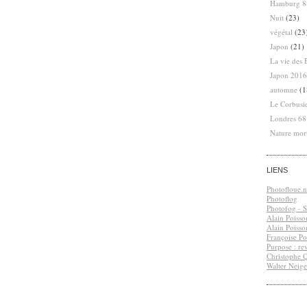
Hamburg 8
Nuit
(23)
végétal
(23
Japon
(21)
La vie des 
Japon 2016
automne
(1
Le Corbusi
Londres 6
Nature mor
LIENS
Photofloue.n
Photoflog
Photofog - S.
Alain Poisso
Alain Poisso
Françoise Po
Purpose : re
Christophe 
Walter Neige