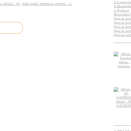
A la sortie 
U JAPON… #3
QUELQUES JOURS AU JAPON… >>
A Montpelli
A Toulouse
Montpellier 
Quoi de neuf
Quoi de neuf
Quoi de neuf
Quoi de neuf
Quoi de neuf
Album -
Interlude
Album - ST
GAUDEN