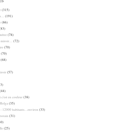
ES
e
(315)
en…
(191)
e
(86)
(83)
ombre
(78)
e miroir…
(72)
tre
(70)
(70)
(68)
iroir
(57)
3)
(44)
 c'est en couleur
(38)
Holga
(35)
 : 12000 habitants…environ
(33)
porain
(31)
30)
lle
(25)