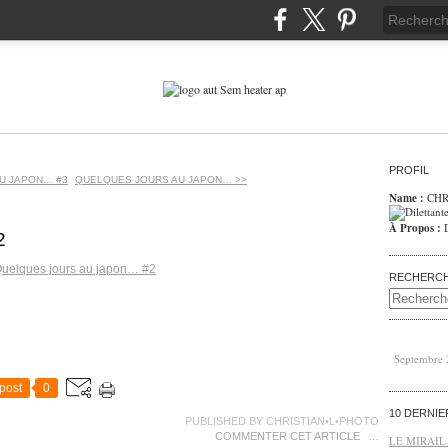
PROFIL
U JAPON… #3
QUELQUES JOURS AU JAPON… >>
Name :
CHR
À Propos :
2
RECHERC
Septembre
post
0
10 DERNI
PUBLISHED BY CHRISTIAN•L•PHOTO
COMMENTER CET ARTICLE
…
LE MIRAIL