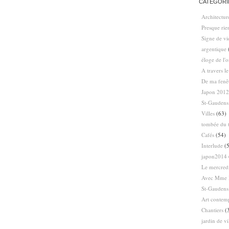
CATÉGORI
Architectur
Presque ri
Signe de vi
argentique
éloge de l'
A travers l
De ma fenê
Japon 2012
St-Gaudens
Villes
(63)
tombée du t
Cafés
(54)
Interlude
(5
japon2014
Le mercredi
Avec Mme 
St-Gaudens
Art contem
Chantiers
(
jardin de vi