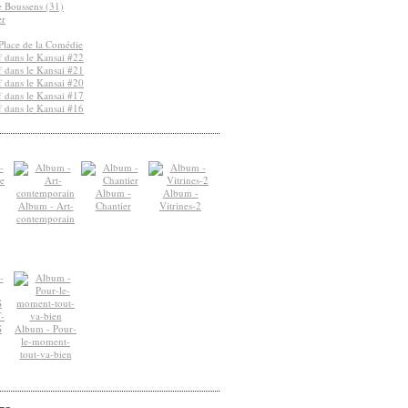
de Boussens (31)
er
Place de la Comédie
 dans le Kansai #22
 dans le Kansai #21
 dans le Kansai #20
 dans le Kansai #17
 dans le Kansai #16
Album -
Album -
Album - Art-
Chantier
Vitrines-2
contemporain
-
S
Album - Pour-
le-moment-
tout-va-bien