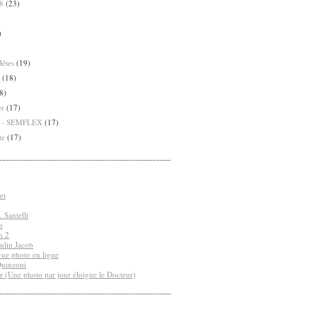
8
(23)
)
Bêtes
(19)
(18)
8)
er
(17)
8 - SEMFLEX
(17)
te
(17)
et
 Santelli
n
n 2
ulin Jacob
vue photo en ligne
Quinzoni
r (Une photo par jour éloigne le Docteur)